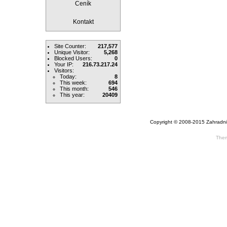
Ceník
Kontakt
Site Counter:
217,577
Unique Visitor:
5,268
Blocked Users:
0
Your IP:
216.73.217.24
Visitors:
Today:
8
This week:
694
This month:
546
This year:
20409
Copyright © 2008-2015 Zahradni
The