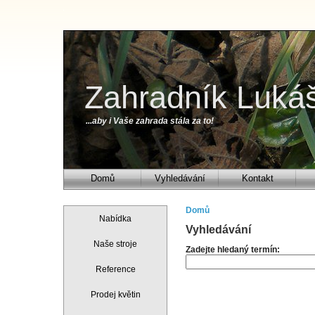
Zahradník Luká
...aby i Vaše zahrada stála za to!
Domů
Vyhledávání
Kontakt
Domů
Nabídka
Vyhledávání
Naše stroje
Zadejte hledaný termín:
Reference
Prodej květin