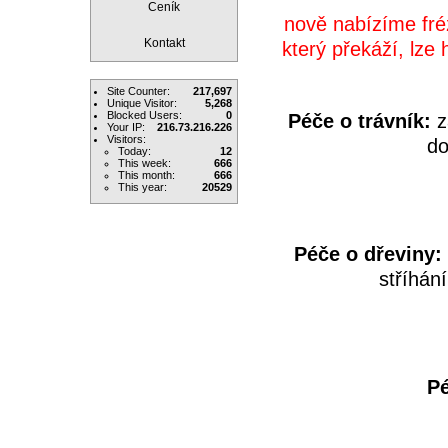
Ceník
nově nabízíme fré
Kontakt
který překáží, lze
Site Counter:
217,697
Unique Visitor:
5,268
Blocked Users:
0
Péče o trávník:
z
Your IP:
216.73.216.226
Visitors:
do
Today:
12
This week:
666
This month:
666
This year:
20529
Péče o dřeviny:
stříhán
Pé